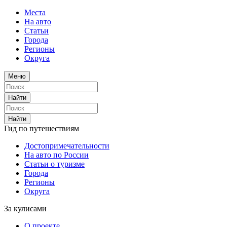
Места
На авто
Статьи
Города
Регионы
Округа
Меню
Найти
Найти
Гид по путешествиям
Достопримечательности
На авто по России
Статьи о туризме
Города
Регионы
Округа
За кулисами
О проекте