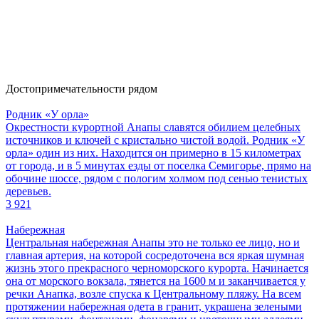
Достопримечательности рядом
Родник «У орла»
Окрестности курортной Анапы славятся обилием целебных
источников и ключей с кристально чистой водой. Родник «У
орла» один из них. Находится он примерно в 15 километрах
от города, и в 5 минутах езды от поселка Семигорье, прямо на
обочине шоссе, рядом с пологим холмом под сенью тенистых
деревьев.
3 921
Набережная
Центральная набережная Анапы это не только ее лицо, но и
главная артерия, на которой сосредоточена вся яркая шумная
жизнь этого прекрасного черноморского курорта. Начинается
она от морского вокзала, тянется на 1600 м и заканчивается у
речки Анапка, возле спуска к Центральному пляжу. На всем
протяжении набережная одета в гранит, украшена зелеными