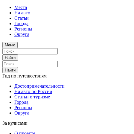
Места
На авто
Статьи
Города
Регионы
Округа
Меню
Найти
Найти
Гид по путешествиям
Достопримечательности
На авто по России
Статьи о туризме
Города
Регионы
Округа
За кулисами
О проекте