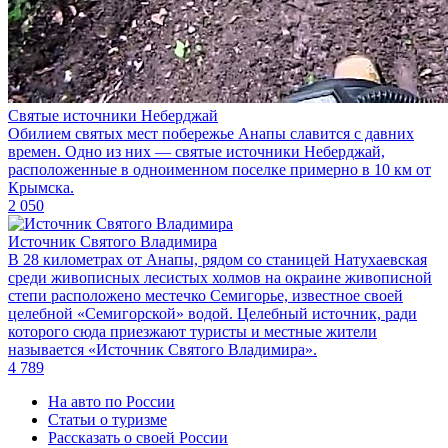
Святые источники Неберджай
Обилием святых мест побережье Анапы славится с давних
времен. Одно из них ― святые источники Неберджай,
расположенные в одноименном поселке примерно в 10 км от
Крымска.
2 050
Источник Святого Владимира
В 28 километрах от Анапы, рядом со станицей Натухаевская
среди живописных лесистых холмов на окраине живописной
степи расположено местечко Семигорье, известное своей
целебной «Семигорской» водой. Целебный источник, ради
которого сюда приезжают туристы и местные жители
называется «Источник Святого Владимира».
4 789
На авто по России
Статьи о туризме
Рассказать о своей России