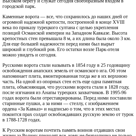
Высоком берегу и служат сегодня своеобразным входом в
городской парк.
Каменные ворота ― все, что сохранилось до наших дней от
огромной надежной крепости, построенной в конце XVIII
века по приказу турецкого султана с целью укрепления
позиций Османской империи на Западном Кавказе. Высота
крепостных стен превышала 8 м, а их длина была около 3 км.
Для еще большей надежности перед ними был вырыт
широкий и глубокий ров. Его остатки возле Парк-отеля
можно увидеть и сегодня.
Русскими ворота стали называть в 1854 году в 25 годовщину
освобождения анапских земель от османского ига. Об этом
напоминает плита, вмонтированная тогда же в их верхнюю
часть. На одной из опорных стен есть еще одна памятная
плита, объясняющая, что русскими ворота стали в 1828 году,
после изгнания из Анапы турецких захватчиков. В 1995-96
годах ворота были отреставрированы. Перед ними поставили
старинные пушки, а за ними ― стеллу, с изображением
ордена «За Кавказ» и надписью о том, что в этих местах
покоится прах солдат освобождавших русскую землю от турок
в 1788-1728 годах.
К Русским воротам почтить память воинов отдавших свои
жизни за Родину приходят все, кому не безразлична не только