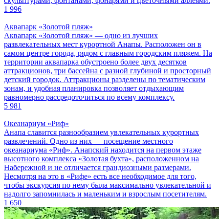
скульптурами, фонтанами, фонарями и цветочными аллеями.
1 996
Аквапарк «Золотой пляж»
Аквапарк «Золотой пляж» ― одно из лучших
развлекательных мест курортной Анапы. Расположен он в
самом центре города, рядом с главным городским пляжем. На
территории аквапарка обустроено более двух десятков
аттракционов, три бассейна с разной глубиной и просторный
детский городок. Аттракционы разделены по тематическим
зонам, и удобная планировка позволяет отдыхающим
равномерно рассредоточиться по всему комплексу.
5 981
Океанариум «Риф»
Анапа славится разнообразием увлекательных курортных
развлечений. Одно из них ― посещение местного
океанариума «Риф». Анапский находится на первом этаже
высотного комплекса «Золотая бухта», расположенном на
Набережной и не отличается грандиозными размерами.
Несмотря на это в «Рифе» есть все необходимое для того,
чтобы экскурсия по нему была максимально увлекательной и
надолго запомнилась и маленьким и взрослым посетителям.
1 650