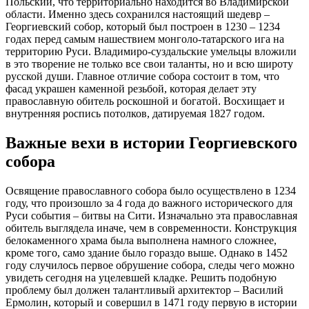
Польский, что территориально находится во Владимирской
области. Именно здесь сохранился настоящий шедевр –
Георгиевский собор, который был построен в 1230 – 1234
годах перед самым нашествием монголо-татарского ига на
территорию Руси. Владимиро-суздальские умельцы вложили
в это творение не только все свои таланты, но и всю широту
русской души. Главное отличие собора состоит в том, что
фасад украшен каменной резьбой, которая делает эту
православную обитель роскошной и богатой. Восхищает и
внутренняя роспись потолков, датируемая 1827 годом.
Важные вехи в истории Георгиевского
собора
Освящение православного собора было осуществлено в 1234
году, что произошло за 4 года до важного исторического для
Руси события – битвы на Сити. Изначально эта православная
обитель выглядела иначе, чем в современности. Конструкция
белокаменного храма была выполнена намного сложнее,
кроме того, само здание было гораздо выше. Однако в 1452
году случилось первое обрушение собора, следы чего можно
увидеть сегодня на уцелевшей кладке. Решить подобную
проблему был должен талантливый архитектор – Василий
Ермолин, который и совершил в 1471 году первую в истории