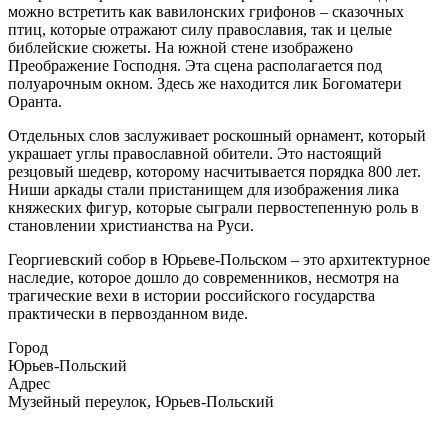
можно встретить как вавилонских грифонов – сказочных
птиц, которые отражают силу православия, так и целые
библейские сюжеты. На южной стене изображено
Преображение Господня. Эта сцена располагается под
полуарочным окном. Здесь же находится лик Богоматери
Оранта.
Отдельных слов заслуживает роскошный орнамент, который
украшает углы православной обители. Это настоящий
резцовый шедевр, которому насчитывается порядка 800 лет.
Ниши аркады стали пристанищем для изображения лика
княжеских фигур, которые сыграли первостепенную роль в
становлении христианства на Руси.
Георгиевский собор в Юрьеве-Польском – это архитектурное
наследие, которое дошло до современников, несмотря на
трагические вехи в истории российского государства
практически в первозданном виде.
Город
Юрьев-Польский
Адрес
Музейный переулок, Юрьев-Польский