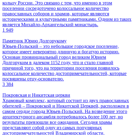
кольцу России. Это связано с тем, что именно в этом
поселении сосредоточено колоссальное количество
православных соборов и храмов, которые являются
историческими и культурными памятниками. Одним из таких
является Михайло-Архангельский монастырь.
1 949
Памятник Юрию Долгорукому
Юрьев-Польский – это небольшое городское поселение,
которое имеет невероятно длинную и богатую историю.
Основан провинциальный город великим Юрием
Долгоруким в далеком 1152 году, что и стало главной
причиной того, что на территории поселения появилось
колоссальное количество достопримечательностей, которые
посвящены отцу-основателю.
3 384
Покровская и Никитская церкви
Храмовый комплекс, который состоит из двух православных
обителей – Покровской и Никитской Церквей, расположен в
самом сердце города Юрьев-Польский. На возведение этого
архитектурного ансамбля потребовалось более 100 лет, но
результаты превзошли все ожидания. Сегодня храмы
представляют собой одну из самых популярных
достопримечательностей Владимирской области.