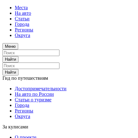
Места
На авто
Статьи
Города
Регионы
Округа
Меню
Найти
Найти
Гид по путешествиям
Достопримечательности
На авто по России
Статьи о туризме
Города
Регионы
Округа
За кулисами
О проекте