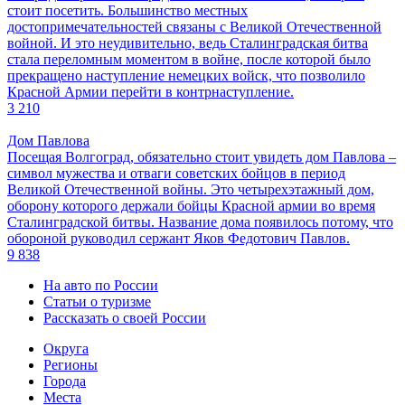
стоит посетить. Большинство местных
достопримечательностей связаны с Великой Отечественной
войной. И это неудивительно, ведь Сталинградская битва
стала переломным моментом в войне, после которой было
прекращено наступление немецких войск, что позволило
Красной Армии перейти в контрнаступление.
3 210
Дом Павлова
Посещая Волгоград, обязательно стоит увидеть дом Павлова –
символ мужества и отваги советских бойцов в период
Великой Отечественной войны. Это четырехэтажный дом,
оборону которого держали бойцы Красной армии во время
Сталинградской битвы. Название дома появилось потому, что
обороной руководил сержант Яков Федотович Павлов.
9 838
На авто по России
Статьи о туризме
Рассказать о своей России
Округа
Регионы
Города
Места