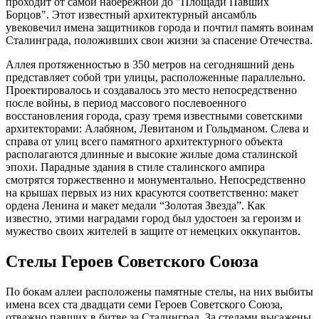
проходит от самой набережной до "Площади Павших
Борцов". Этот известный архитектурный ансамбль
увековечил имена защитников города и почтил память воинам
Сталинграда, положивших свои жизни за спасение Отечества.
Аллея протяженностью в 350 метров на сегодняшний день
представляет собой три улицы, расположенные параллельно.
Проектировалось и создавалось это место непосредственно
после войны, в период массового послевоенного
восстановления города, сразу тремя известными советскими
архитекторами: Алабяном, Левитаном и Гольдманом. Слева и
справа от улиц всего памятного архитектурного объекта
располагаются длинные и высокие жилые дома сталинской
эпохи. Парадные здания в стиле сталинского ампира
смотрятся торжественно и монументально. Непосредственно
на крышах первых из них красуются соответственно: макет
ордена Ленина и макет медали “Золотая Звезда”. Как
известно, этими наградами город был удостоен за героизм и
мужество своих жителей в защите от немецких оккупантов.
Стелы Героев Советского Союза
По бокам аллеи расположены памятные стелы, на них выбиты
имена всех ста двадцати семи Героев Советского Союза,
отважно павших в битве за Сталинград. За стелами высажены