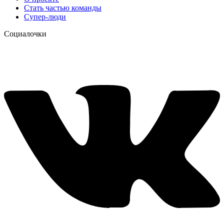
Стать частью команды
Супер-люди
Социалочки