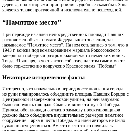
деревья, под которыми пристроились удобные скамейки. Зона
является также прогулочной и исключительно пешеходной.
“Памятное место”
При переходе из аллеи непосредственно к площади Павших
расположен объект памяти Федерального значения, так
называемое “Памятное место”. На нем есть запись о том, что в
1943 г. войска под командованием маршала Рокоссовского
завершили победный разгром южной части немецких войск.
Тогда, 31 января, в честь этого события, на этом самом месте
было торжественно водружено Красное знамя “Победы”.
Некоторые исторические факты
Интересно, что изначально в период восстановления города
из руин планировалось объединить площадь Павших Борцов с
Центральной Набережной новой улицей, на ней задумано
было соорудить площадь Славы и возвести музей Победы.
Причем, обе площади согласно замыслу проектировщиков
должно было объединять внушительных размеров памятное
сооружение – арка в честь Победы. Но идеи авторов не было
суждено осуществиться. Вместо всего этого появилась
нынешняя аллея в треть километра длиной, по бокам нее –