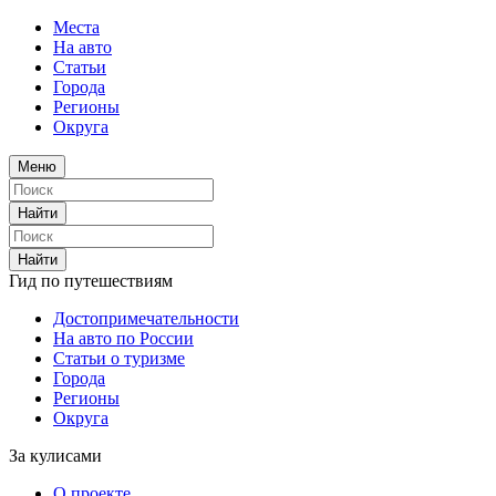
Места
На авто
Статьи
Города
Регионы
Округа
Меню
Найти
Найти
Гид по путешествиям
Достопримечательности
На авто по России
Статьи о туризме
Города
Регионы
Округа
За кулисами
О проекте