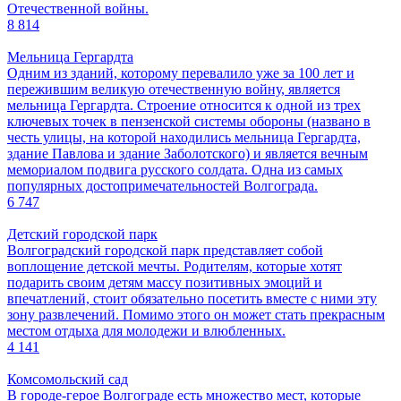
Отечественной войны.
8 814
Мельница Гергардта
Одним из зданий, которому перевалило уже за 100 лет и
пережившим великую отечественную войну, является
мельница Гергардта. Строение относится к одной из трех
ключевых точек в пензенской системы обороны (названо в
честь улицы, на которой находились мельница Гергардта,
здание Павлова и здание Заболотского) и является вечным
мемориалом подвига русского солдата. Одна из самых
популярных достопримечательностей Волгограда.
6 747
Детский городской парк
Волгоградский городской парк представляет собой
воплощение детской мечты. Родителям, которые хотят
подарить своим детям массу позитивных эмоций и
впечатлений, стоит обязательно посетить вместе с ними эту
зону развлечений. Помимо этого он может стать прекрасным
местом отдыха для молодежи и влюбленных.
4 141
Комсомольский сад
В городе-герое Волгограде есть множество мест, которые