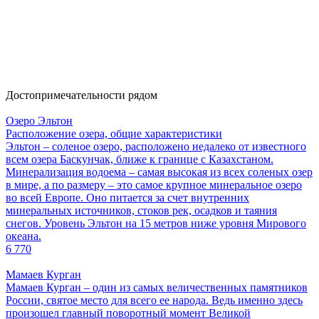
Достопримечательности рядом
Озеро Эльтон
Расположение озера, общие характеристики
Эльтон – соленое озеро, расположено недалеко от известного
всем озера Баскунчак, ближе к границе с Казахстаном.
Минерализация водоема – самая высокая из всех соленых озер
в мире, а по размеру – это самое крупное минеральное озеро
во всей Европе. Оно питается за счет внутренних
минеральных источников, стоков рек, осадков и таяния
снегов. Уровень Эльтон на 15 метров ниже уровня Мирового
океана.
6 770
Мамаев Курган
Мамаев Курган – один из самых величественных памятников
России, святое место для всего ее народа. Ведь именно здесь
произошел главный поворотный момент Великой