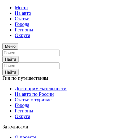
Места
На авто
Статьи
Города
Регионы
Округа
Меню
Найти
Найти
Гид по путешествиям
Достопримечательности
На авто по России
Статьи о туризме
Города
Регионы
Округа
За кулисами
О проекте