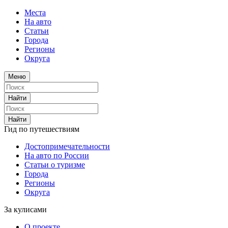
Места
На авто
Статьи
Города
Регионы
Округа
Меню
Найти
Найти
Гид по путешествиям
Достопримечательности
На авто по России
Статьи о туризме
Города
Регионы
Округа
За кулисами
О проекте