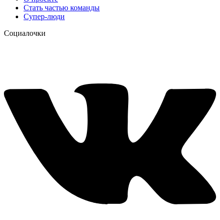
Стать частью команды
Супер-люди
Социалочки