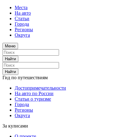
Места
На авто
Статьи
Города
Регионы
Округа
Меню
Найти
Найти
Гид по путешествиям
Достопримечательности
На авто по России
Статьи о туризме
Города
Регионы
Округа
За кулисами
О проекте