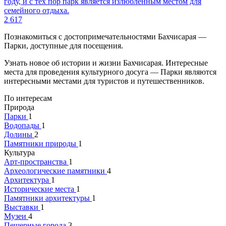
году, и с тех пор парк является излюбленным местом для
семейного отдыха.
2 617
Познакомиться с достопримечательностями Бахчисарая —
Парки, доступные для посещения.
Узнать новое об истории и жизни Бахчисарая. Интересные
места для проведения культурного досуга — Парки являются
интересными местами для туристов и путешественников.
По интересам
Природа
Парки
1
Водопады
1
Долины
2
Памятники природы
1
Культура
Арт-пространства
1
Археологические памятники
4
Архитектура
1
Исторические места
1
Памятники архитектуры
1
Выставки
1
Музеи
4
Пещерные города
3