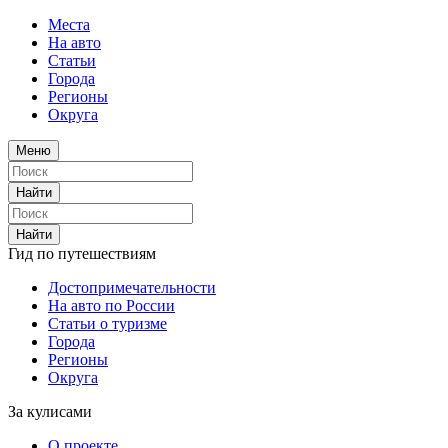
Места
На авто
Статьи
Города
Регионы
Округа
Меню
Найти
Найти
Гид по путешествиям
Достопримечательности
На авто по России
Статьи о туризме
Города
Регионы
Округа
За кулисами
О проекте