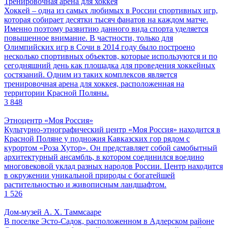
Тренировочная арена для хоккея
Хоккей – одна из самых любимых в России спортивных игр,
которая собирает десятки тысяч фанатов на каждом матче.
Именно поэтому развитию данного вида спорта уделяется
повышенное внимание. В частности, только для
Олимпийских игр в Сочи в 2014 году было построено
несколько спортивных объектов, которые используются и по
сегодняшний день как площадка для проведения хоккейных
состязаний. Одним из таких комплексов является
тренировочная арена для хоккея, расположенная на
территории Красной Поляны.
3 848
Этноцентр «Моя Россия»
Культурно-этнографический центр «Моя Россия» находится в
Красной Поляне у подножия Кавказских гор рядом с
курортом «Роза Хутор». Он представляет собой самобытный
архитектурный ансамбль, в котором соединился воедино
многовековой уклад разных народов России. Центр находится
в окружении уникальной природы с богатейшей
растительностью и живописным ландшафтом.
1 526
Дом-музей А. Х. Таммсааре
В поселке Эсто-Садок, расположенном в Адлерском районе