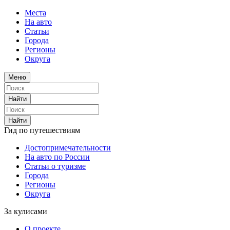
Места
На авто
Статьи
Города
Регионы
Округа
Меню
Найти
Найти
Гид по путешествиям
Достопримечательности
На авто по России
Статьи о туризме
Города
Регионы
Округа
За кулисами
О проекте