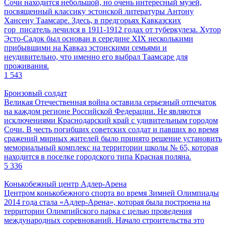
Сочи находится небольшой, но очень интересный музей,
посвященный классику эстонской литературы Антону
Хансену Таамсаре. Здесь, в предгорьях Кавказских
гор писатель лечился в 1911-1912 годах от туберкулеза. Хутор
Эсто-Садок был основан в середине XIX несколькими
прибывшими на Кавказ эстонскими семьями и
неудивительно, что именно его выбрал Таамсаре для
проживания.
1 543
Бронзовый солдат
Великая Отечественная война оставила серьезный отпечаток
на каждом регионе Российской Федерации. Не являются
исключениями Краснодарский край с удивительным городом
Сочи. В честь погибших советских солдат и павших во время
сражений мирных жителей было принято решение установить
мемориальный комплекс на территории школы № 65, которая
находится в поселке городского типа Красная поляна.
5 336
Конькобежный центр Адлер-Арена
Центром конькобежного спорта во время Зимней Олимпиады
2014 года стала «Адлер-Арена», которая была построена на
территории Олимпийского парка с целью проведения
международных соревнований. Начало строительства это