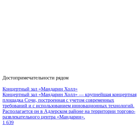
Достопримечательности рядом
Концертный зал «Мандарин Холл»
Концертный зал «Мандарин Холл» — крупнейшая концертная
площадка Сочи, построенная с учетом современных
требований и с использованием инновационных технологий.
Располагается он в Адлерском районе на территории торгово-
развлекательного центра «Мандарин».
1 639