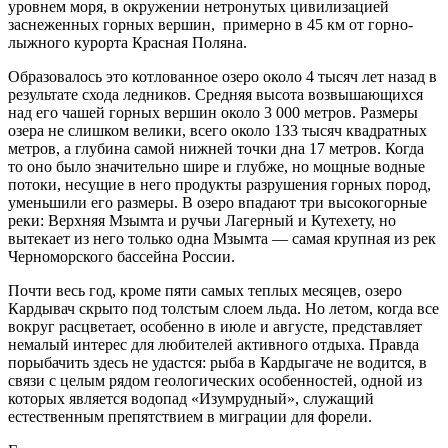
уровнем моря, в окружении нетронутых цивилизацией
заснеженных горных вершин, примерно в 45 км от горно-
лыжного курорта Красная Поляна.
Образовалось это котлованное озеро около 4 тысяч лет назад в
результате схода ледников. Средняя высота возвышающихся
над его чашей горных вершин около 3 000 метров. Размеры
озера не слишком велики, всего около 133 тысяч квадратных
метров, а глубина самой нижней точки дна 17 метров. Когда
то оно было значительно шире и глубже, но мощные водные
потоки, несущие в него продукты разрушения горных пород,
уменьшили его размеры. В озеро впадают три высокогорные
реки: Верхняя Мзымта и ручьи Лагерный и Кутехету, но
вытекает из него только одна Мзымта ― самая крупная из рек
Черноморского бассейна России.
Почти весь год, кроме пяти самых теплых месяцев, озеро
Кардывач скрыто под толстым слоем льда. Но летом, когда все
вокруг расцветает, особенно в июле и августе, представляет
немалый интерес для любителей активного отдыха. Правда
порыбачить здесь не удастся: рыба в Кардыгаче не водится, в
связи с целым рядом геологических особенностей, одной из
которых является водопад «Изумрудный», служащий
естественным препятствием в миграции для форели.