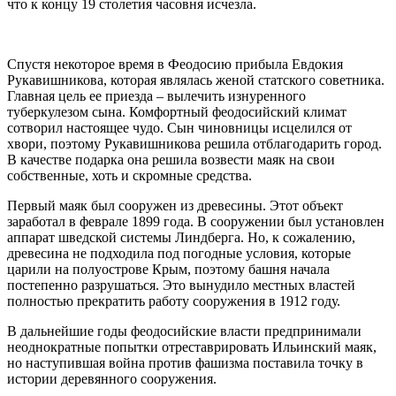
что к концу 19 столетия часовня исчезла.
Спустя некоторое время в Феодосию прибыла Евдокия
Рукавишникова, которая являлась женой статского советника.
Главная цель ее приезда – вылечить изнуренного
туберкулезом сына. Комфортный феодосийский климат
сотворил настоящее чудо. Сын чиновницы исцелился от
хвори, поэтому Рукавишникова решила отблагодарить город.
В качестве подарка она решила возвести маяк на свои
собственные, хоть и скромные средства.
Первый маяк был сооружен из древесины. Этот объект
заработал в феврале 1899 года. В сооружении был установлен
аппарат шведской системы Линдберга. Но, к сожалению,
древесина не подходила под погодные условия, которые
царили на полуострове Крым, поэтому башня начала
постепенно разрушаться. Это вынудило местных властей
полностью прекратить работу сооружения в 1912 году.
В дальнейшие годы феодосийские власти предпринимали
неоднократные попытки отреставрировать Ильинский маяк,
но наступившая война против фашизма поставила точку в
истории деревянного сооружения.