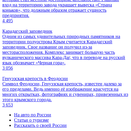
вход на территорию завода украшает вывеска «Страна
коньков», что должным образом отражает сущность
предприятия.
4 495
Карадагский заповедник
Одним из самых удивительных природных памятников на
территории полуострова Крым считается Карадагский
заповедник. Свое название он получил из-за
месторасположения. Комплекс занимает большую часть
вулканического массива Кара-Даг, что в переводе на русский
язык обозначает «Черная гора».
3 056
Генуэзская крепость в Феодосии
Символ Феодосии, Генуэзская крепость, известен далеко за
его пределами. Ведь именно её изображение красуется на
многих открытках, фотографиях и сувенирах, привезенных из
этого крымского города.
3 653
На авто по России
Статьи о туризме
Рассказать о своей России