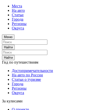
Места
На авто
Статьи
Города
Регионы
Округа
Меню
Найти
Найти
Гид по путешествиям
Достопримечательности
На авто по России
Статьи о туризме
Города
Регионы
Округа
За кулисами
О проекте