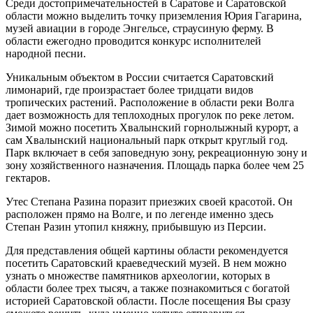
Среди достопримечательностей в Саратове и Саратовской
области можно выделить точку приземления Юрия Гагарина,
музей авиации в городе Энгельсе, страусиную ферму. В
области ежегодно проводится конкурс исполнителей
народной песни.
Уникальным объектом в России считается Саратовский
лимонарий, где произрастает более тридцати видов
тропических растений. Расположение в области реки Волга
дает возможность для теплоходных прогулок по реке летом.
Зимой можно посетить Хвалынский горнолыжный курорт, а
сам Хвалынский национальный парк открыт круглый год.
Парк включает в себя заповедную зону, рекреационную зону и
зону хозяйственного назначения. Площадь парка более чем 25
гектаров.
Утес Степана Разина поразит приезжих своей красотой. Он
расположен прямо на Волге, и по легенде именно здесь
Степан Разин утопил княжну, прибывшую из Персии.
Для представления общей картины области рекомендуется
посетить Саратовский краеведческий музей. В нем можно
узнать о множестве памятников археологии, которых в
области более трех тысяч, а также познакомиться с богатой
историей Саратовской области. После посещения Вы сразу