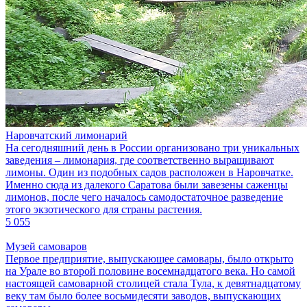
Наровчатский лимонарий
На сегодняшний день в России организовано три уникальных
заведения – лимонария, где соответственно выращивают
лимоны. Один из подобных садов расположен в Наровчатке.
Именно сюда из далекого Саратова были завезены саженцы
лимонов, после чего началось самодостаточное разведение
этого экзотического для страны растения.
5 055
Музей самоваров
Первое предприятие, выпускающее самовары, было открыто
на Урале во второй половине восемнадцатого века. Но самой
настоящей самоварной столицей стала Тула, к девятнадцатому
веку там было более восьмидесяти заводов, выпускающих