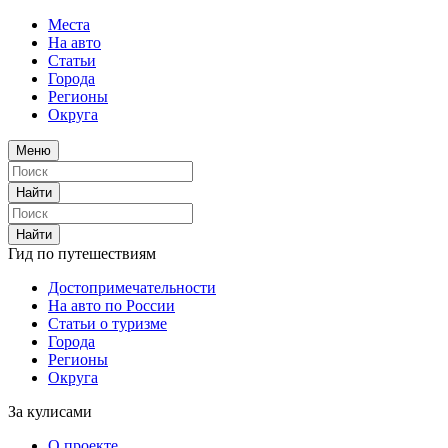
Места
На авто
Статьи
Города
Регионы
Округа
Меню
Найти
Найти
Гид по путешествиям
Достопримечательности
На авто по России
Статьи о туризме
Города
Регионы
Округа
За кулисами
О проекте