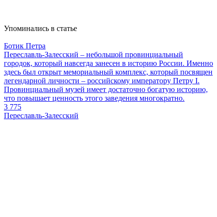
Упоминались в статье
Ботик Петра
Переславль-Залесский – небольшой провинциальный
городок, который навсегда занесен в историю России. Именно
здесь был открыт мемориальный комплекс, который посвящен
легендарной личности – российскому императору Петру I.
Провинциальный музей имеет достаточно богатую историю,
что повышает ценность этого заведения многократно.
3 775
Переславль-Залесский