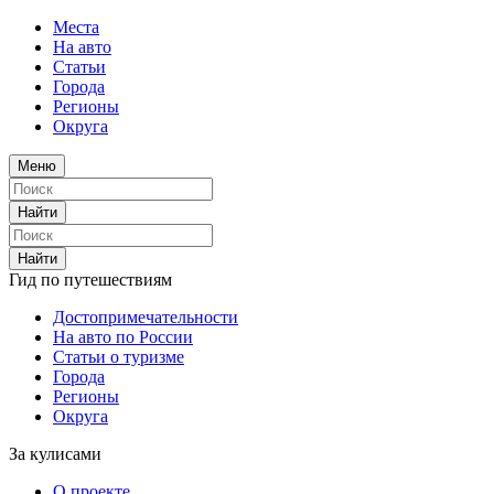
Места
На авто
Статьи
Города
Регионы
Округа
Меню
Найти
Найти
Гид по путешествиям
Достопримечательности
На авто по России
Статьи о туризме
Города
Регионы
Округа
За кулисами
О проекте