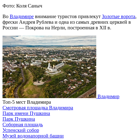
Фото: Коля Саныч
Во
Владимире
внимание туристов привлекут
Золотые ворота
,
фрески Андрея Рублева и одна из самых древних церквей в
России — Покрова на Нерли, построенная в XII в.
Владимир
Топ-5 мест Владимира
Смотровая площадка Владимира
Парк имени Пушкина
Парк Пушкина
Соборная площадь
Успенский собор
Музей водонапорной башни