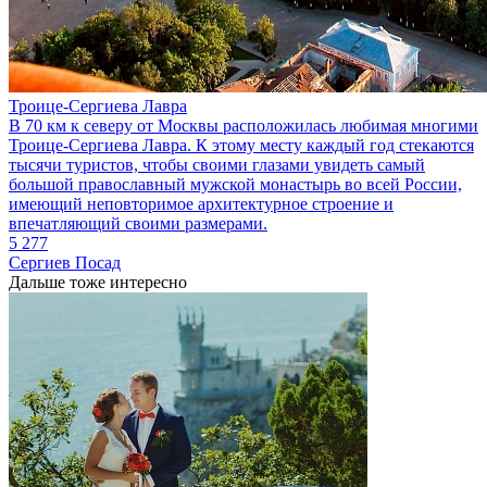
Троице-Сергиева Лавра
В 70 км к северу от Москвы расположилась любимая многими
Троице-Сергиева Лавра. К этому месту каждый год стекаются
тысячи туристов, чтобы своими глазами увидеть самый
большой православный мужской монастырь во всей России,
имеющий неповторимое архитектурное строение и
впечатляющий своими размерами.
5 277
Сергиев Посад
Дальше тоже интересно