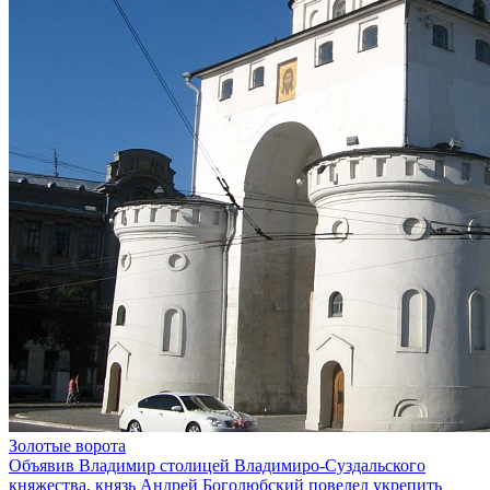
Золотые ворота
Объявив Владимир столицей Владимиро-Суздальского
княжества, князь Андрей Боголюбский повелел укрепить