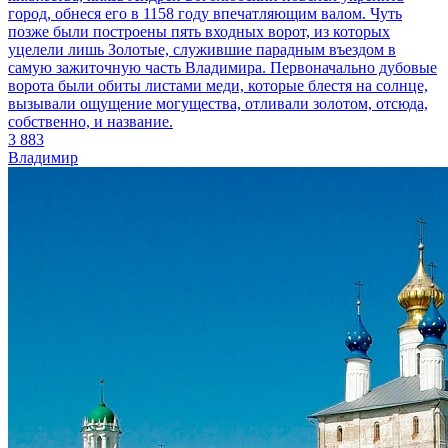
город, обнеся его в 1158 году впечатляющим валом. Чуть
позже были построены пять входных ворот, из которых
уцелели лишь Золотые, служившие парадным въездом в
самую зажиточную часть Владимира. Первоначально дубовые
ворота были обиты листами меди, которые блестя на солнце,
вызывали ощущение могущества, отливали золотом, отсюда,
собственно, и название.
3 883
Владимир